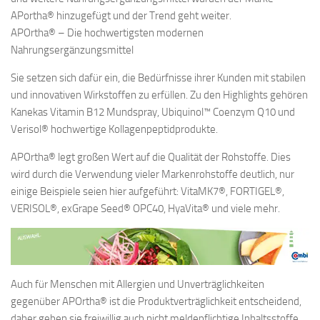
APortha® hinzugefügt und der Trend geht weiter.
APOrtha® – Die hochwertigsten modernen
Nahrungsergänzungsmittel
Sie setzen sich dafür ein, die Bedürfnisse ihrer Kunden mit stabilen
und innovativen Wirkstoffen zu erfüllen. Zu den Highlights gehören
Kanekas Vitamin B12 Mundspray, Ubiquinol™ Coenzym Q10 und
Verisol® hochwertige Kollagenpeptidprodukte.
APOrtha® legt großen Wert auf die Qualität der Rohstoffe. Dies
wird durch die Verwendung vieler Markenrohstoffe deutlich, nur
einige Beispiele seien hier aufgeführt: VitaMK7®, FORTIGEL®,
VERISOL®, exGrape Seed® OPC40, HyaVita® und viele mehr.
Auch für Menschen mit Allergien und Unverträglichkeiten
gegenüber APOrtha® ist die Produktverträglichkeit entscheidend,
daher geben sie freiwillig auch nicht meldepflichtige Inhaltsstoffe