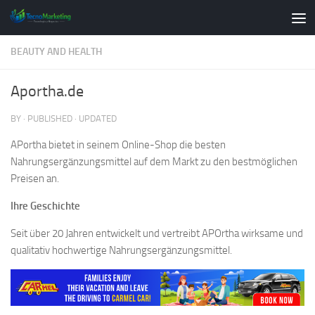
Skip to content
BEAUTY AND HEALTH
Aportha.de
BY
· PUBLISHED
· UPDATED
APortha bietet in seinem Online-Shop die besten
Nahrungsergänzungsmittel auf dem Markt zu den bestmöglichen
Preisen an.
Ihre Geschichte
Seit über 20 Jahren entwickelt und vertreibt APOrtha wirksame und
qualitativ hochwertige Nahrungsergänzungsmittel.