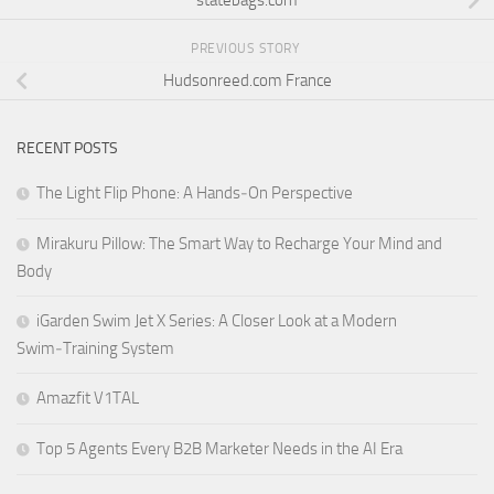
statebags.com
PREVIOUS STORY
Hudsonreed.com France
RECENT POSTS
The Light Flip Phone: A Hands‑On Perspective
Mirakuru Pillow: The Smart Way to Recharge Your Mind and
Body
iGarden Swim Jet X Series: A Closer Look at a Modern
Swim‑Training System
Amazfit V1TAL
Top 5 Agents Every B2B Marketer Needs in the AI Era